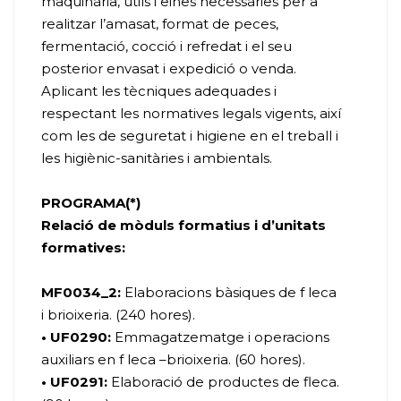
maquinària, útils i eines necessàries per a
realitzar l’amasat, format de peces,
fermentació, cocció i refredat i el seu
posterior envasat i expedició o venda.
Aplicant les tècniques adequades i
respectant les normatives legals vigents, així
com les de seguretat i higiene en el treball i
les higiènic-sanitàries i ambientals.
PROGRAMA(*)
Relació de mòduls formatius i d’unitats
formatives:
MF0034_2:
Elaboracions bàsiques de f leca
i brioixeria. (240 hores).
• UF0290:
Emmagatzematge i operacions
auxiliars en f leca –brioixeria. (60 hores).
• UF0291:
Elaboració de productes de fleca.