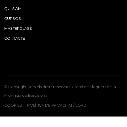
QUI SOM
CURSOS
MASTERCLASS
CONTACTE
© Copyright. Tots els drets reservats. Gremi de Flequers de la
Província de Barcelona
COOKIES
POLÍTICA DE PRIVACITAT / LOPD