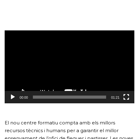
Reproductor
de
vídeo
00:00
01:21
El nou centre formatiu compta amb els millors
recursos tècnics i humans per a garantir el millor
ensenyament de l’ofici de flequer i pastisser. Les noves