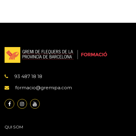
93 487 18 18
formacio@gremipa.com
QUI SOM