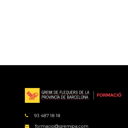
93 487 18 18
formacio@gremipa.com