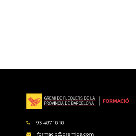
93 487 18 18
formacio@gremipa.com